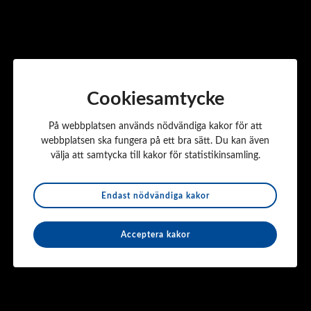
Gruvindustri
Vattenförsörjning
VVS
Övrigt
Kontakt
Cookiesamtycke
Företagsnamn:
Robota AB
På webbplatsen används nödvändiga kakor för att
Adress:
Ritarslingan AB
webbplatsen ska fungera på ett bra sätt. Du kan även
Postnr och ort:
187 66 Täby
välja att samtycka till kakor för statistikinsamling.
Webbplats:
robota.se
Kontaktperson:
Markus Leufkens
Endast nödvändiga kakor
Telefon:
070-883 05 19
E-post:
markus.leufkens@robota.se
Acceptera kakor