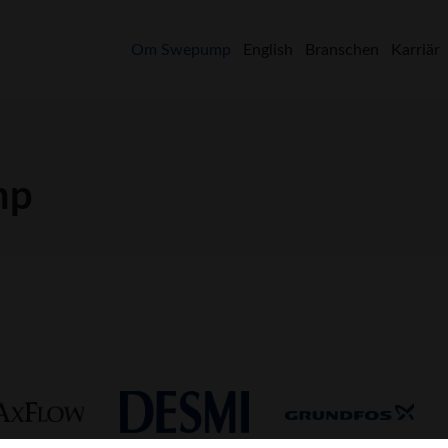
Om Swepump
English
Branschen
Karriär
mp