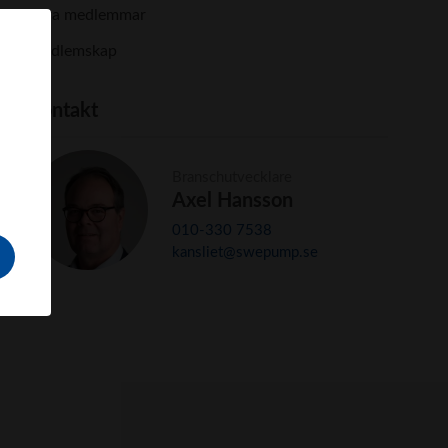
Våra medlemmar
Medlemskap
Kontakt
Branschutvecklare
Axel Hansson
010-330 7538
kansliet
@swepump.se