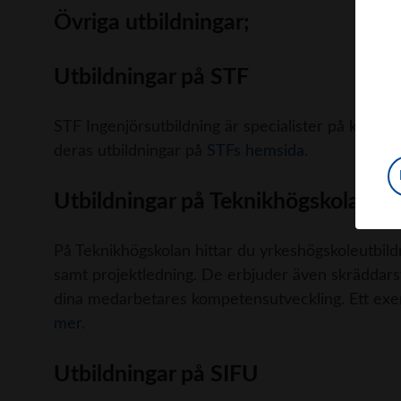
Övriga utbildningar;
Utbildningar på STF
STF Ingenjörsutbildning är specialister på kompe
deras utbildningar på
STFs hemsida
.
Utbildningar på Teknikhögskolan
På Teknikhögskolan hittar du yrkeshögskoleutbildn
samt projektledning. De erbjuder även skräddars
dina medarbetares kompetensutveckling. Ett exem
mer
.
Utbildningar på SIFU