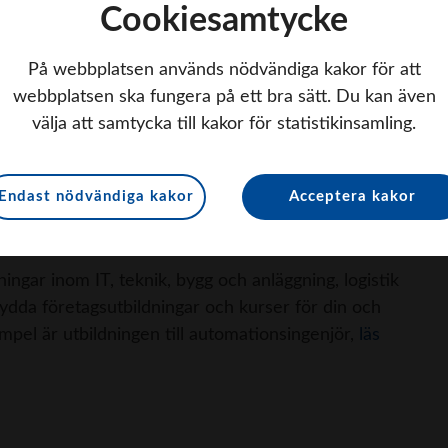
Cookiesamtycke
På webbplatsen används nödvändiga kakor för att
webbplatsen ska fungera på ett bra sätt. Du kan även
välja att samtycka till kakor för statistikinsamling.
tensutveckling inom el och energi. Läs mer om
Endast nödvändiga kakor
Acceptera kakor
ingar inom IT, teknik, bygg och anläggning, logistik
ydda företagsutbildningar och kurser för din och
pel är utbildningen till automationsingenjör,
läs