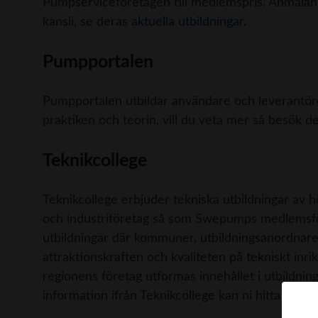
Pumpserviceföretagen till medlemspris. Anmälan t
kansli, se deras
aktuella utbildningar
.
Pumpportalen
Pumpportalen utbildar användare och leverantör
praktiken och teorin, vill du veta mer så besök d
Teknikcollege
Teknikcollege erbjuder tekniska utbildningar av 
och industriföretag så som Swepumps medlemsför
utbildningar där kommuner, utbildningsanordnare
attraktionskraften och kvaliteten på tekniskt in
regionens företag utformas innehållet i utbildnin
information ifrån Teknikcollege kan ni hitta här 