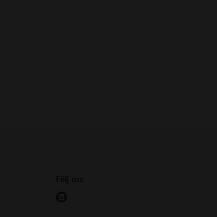
Följ oss
l
i