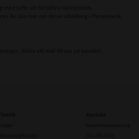
g med syfte att förbättra näringslivets
kors liv. Läs mer om deras
utbildning i Pumpteknik
.
ningar, skicka ett mail till oss på
kansliet
!
Finstilt
Kontakt
Stadgar
kansliet@swepump.org
ersonuppgiftspolicy
010-330 7538