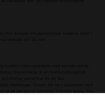
ill alla kurser sker via Pumpservicföretagens
er i hur pumpar och pumpsystem fungerar, både i
eras
hemsida
och läs mer.
hög kvalitet i nära samarbete med svenska teknik-
etag. Teknikcollege är en kvalitetsstämpel på
 och företag samverkar för att öka
riktade utbildningar. Genom ett nära samarbete med
gar så att det passar industrins framtida behov. Mer
på deras
hemsida
.